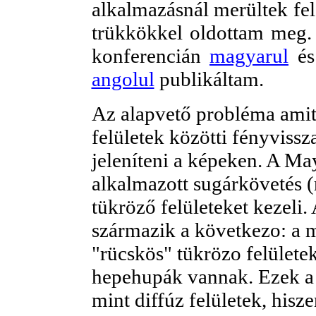
alkalmazásnál merültek fel
trükkökkel oldottam meg.
konferencián
magyarul
és
angolul
publikáltam.
Az alapvető probléma amit
felületek közötti fényviss
jeleníteni a képeken. A May
alkalmazott sugárkövetés (r
tükröző felületeket kezeli.
származik a következo: a m
"rücskös" tükrözo felülete
hepehupák vannak. Ezek a 
mint diffúz felületek, hisz