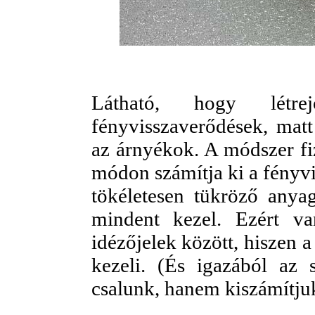
Látható, hogy létre
fényvisszaverődések, matt
az árnyékok. A módszer fiz
módon számítja ki a fényvi
tökéletesen tükröző anyag
mindent kezel. Ezért v
idézőjelek között, hiszen 
kezeli. (És igazából az
csalunk, hanem kiszámítjuk