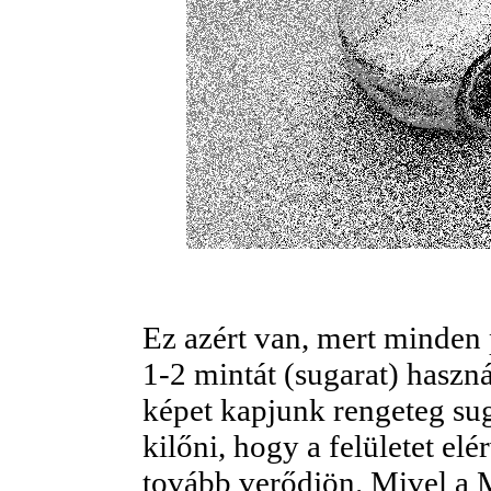
Ez azért van, mert minden
1-2 mintát (sugarat) haszn
képet kapjunk rengeteg su
kilőni, hogy a felületet el
tovább verődjön. Mivel 