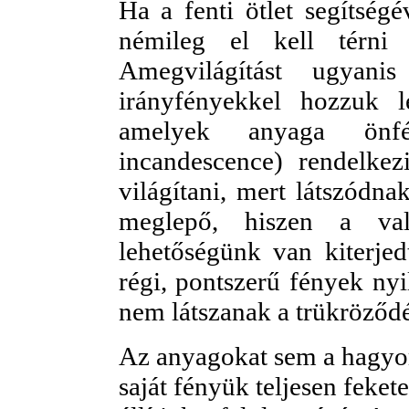
Ha a fenti ötlet segítségé
némileg el kell térni
Amegvilágítást ugyan
irányfényekkel hozzuk l
amelyek anyaga önfé
incandescence) rendelke
világítani, mert látszódn
meglepő, hiszen a val
lehetőségünk van kiterjed
régi, pontszerű fények n
nem látszanak a trükröződ
Az anyagokat sem a hagyo
saját fényük teljesen feket