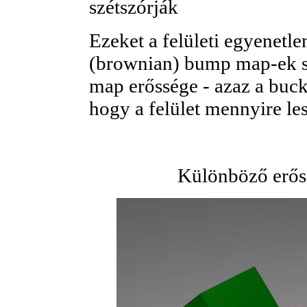
szétszórják
Ezeket a felületi egyenetle
(brownian) bump map-ek se
map erőssége - azaz a buc
hogy a felület mennyire les
Különböző erős