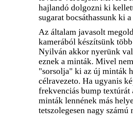
hajlandó dolgozni ki kellet
sugarat bocsáthassunk ki a
Az általam javasolt megold
kamerából készítsünk több 
Nyilván akkor nyerünk va
eznek a minták. Mivel ne
"sorsolja" ki az új minták
célravezeto. Ha ugyanis k
frekvenciás bump textúrát a
minták lennének más helye
tetszolegesen nagy számú m