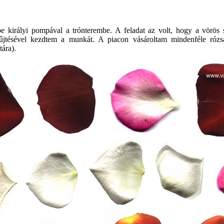
e királyi pompával a trónterembe. A feladat az volt, hogy a vörös sz
gyűjtésével kezdtem a munkát. A piacon vásároltam mindenféle rózs
ára).