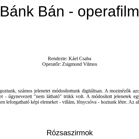
Bánk Bán - operafil
Rendezte: Káel Csaba
Operatőr: Zsigmond Vilmos
ztunk, számos jelenetet módosítottunk digitálisan. A mozinézők az
t - úgynevezett "nem látható" trükk volt. A módosított jelenetek egy
zen leforgatható képi elemeket - villám, fénycsóva - hoztunk létre. Az 
Rózsaszirmok