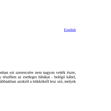
m
English
onban ezt szerencsére nem nagyon vették észre,
 részében az esetleges hibákat - belógó kábel,
alábbiakban azokról a trükkökről lesz szó, melyek