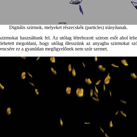
Digitális szirmok, melyeket részecskék (particles) irányítanak.
zirmokat használtunk fel. Az utólag létrehozott szirom esőt ahol lehe
ehetett megoldani, hogy utólag illesszünk az anyagba szirmokat sz
rencsére ez a gyanútlan megfigyelőnek nem szúr szemet.