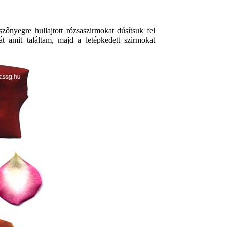
őnyegre hullajtott rózsaszirmokat dúsítsuk fel
át amit találtam, majd a letépkedett szirmokat