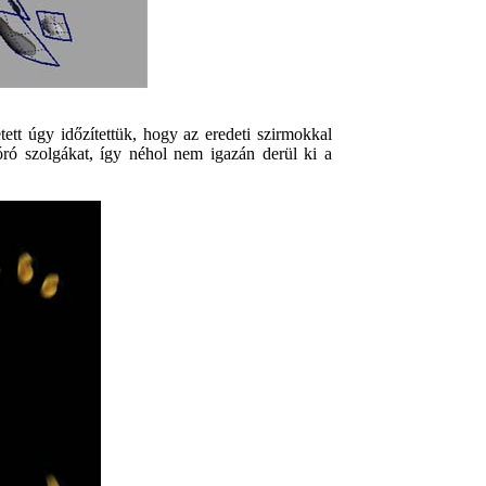
tett úgy időzítettük, hogy az eredeti szirmokkal
óró szolgákat, így néhol nem igazán derül ki a