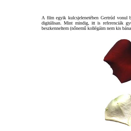
A film egyik kulcsjelenetében Gertrúd vonul b
digitálisan. Mint mindig, itt is referenciák 
beszkenneltem (nőnemű kollégáim nem kis bánat