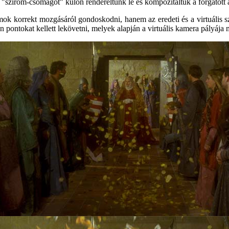
"szirom-csomagot" külön rendereltünk le és kompozitáltuk a forgatott 
ok korrekt mozgásáról gondoskodni, hanem az eredeti és a virtuális sz
ban pontokat kellett lekövetni, melyek alapján a virtuális kamera pályáj