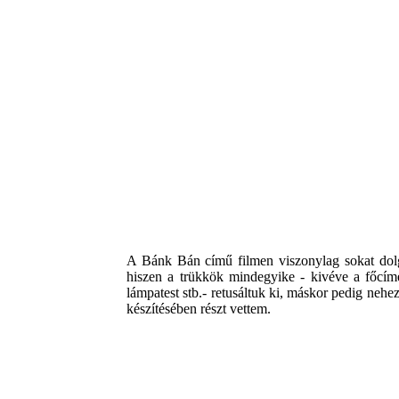
A Bánk Bán című filmen viszonylag sokat dolgo
hiszen a trükkök mindegyike - kivéve a főcíme
lámpatest stb.- retusáltuk ki, máskor pedig nehe
készítésében részt vettem.