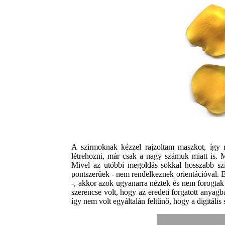
A szirmoknak kézzel rajzoltam maszkot, így m
létrehozni, már csak a nagy számuk miatt is. M
Mivel az utóbbi megoldás sokkal hosszabb szi
pontszerűek - nem rendelkeznek orientációval. 
-, akkor azok ugyanarra néztek és nem forogtak
szerencse volt, hogy az eredeti forgatott anyag
így nem volt egyáltalán feltűnő, hogy a digitál