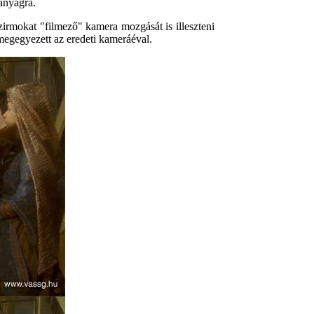
anyagra.
irmokat "filmező" kamera mozgását is illeszteni
a megegyezett az eredeti kameráéval.