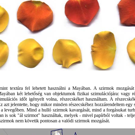
int textúra fel lehetett használni a Mayában. A szirmok mozgását
ayában két lehetőség van objektumok fizikai szimulációjára: vagy ré
mulációs időt igényelt volna, részecskéket használtam. A részecské
Ez azt jelentette, hogy mikor minden részecskéhez hozzárendeltem egy 
 a levegőben. Mind a hulló szirmok kavargását, mind a forgásukat turb
ban is sok "ál szirmot" használtak, melyek - mivel papírból voltak - te
is szirmok nem követik pontosan a valódi szirmok mozgását.