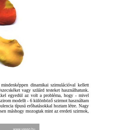
 mindenképpen dinamikai szimulációval kellett
szecskéket vagy szilárd testeket használhatunk.
kkel egyedül az volt a probléma, hogy - mivel
szirom modellt - 6 különböző szirmot használtam
ulencia típusú erőhatásokkal hoztam létre. Nagy
ljesen máshogy mozogtak mint az eredeti szirmok,